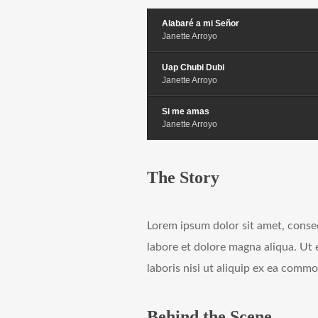
Alabaré a mi Señor
Janette Arroyo
Uap Chubi Dubi
Janette Arroyo
Si me amas
Janette Arroyo
The Story
Lorem ipsum dolor sit amet, consec
labore et dolore magna aliqua. Ut
laboris nisi ut aliquip ex ea comm
Behind the Scene