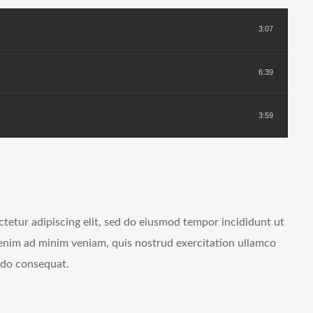
3:07
6:39
3:59
tetur adipiscing elit, sed do eiusmod tempor incididunt ut
 enim ad minim veniam, quis nostrud exercitation ullamco
odo consequat.