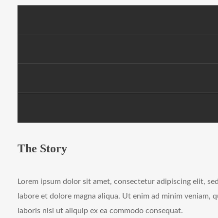
The Story
Lorem ipsum dolor sit amet, consectetur adipiscing elit, s
labore et dolore magna aliqua. Ut enim ad minim veniam, q
laboris nisi ut aliquip ex ea commodo consequat.