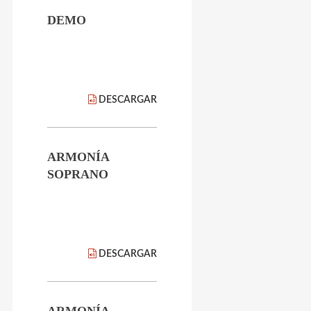
DEMO
DESCARGAR
ARMONÍA
SOPRANO
DESCARGAR