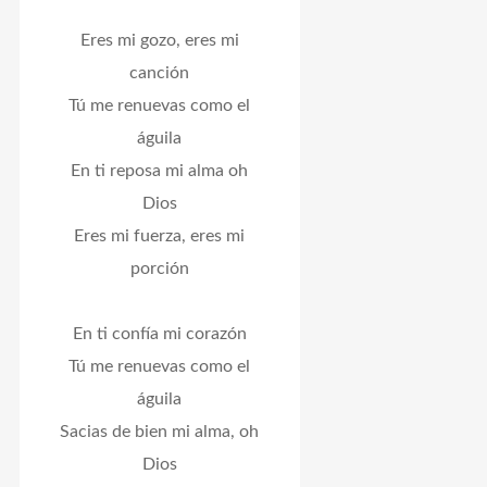
Eres mi gozo, eres mi
canción
Tú me renuevas como el
águila
En ti reposa mi alma oh
Dios
Eres mi fuerza, eres mi
porción
En ti confía mi corazón
Tú me renuevas como el
águila
Sacias de bien mi alma, oh
Dios