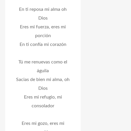
En ti reposa mi alma oh
Dios
Eres mi fuerza, eres mi
porción
En ti confía mi corazón
Tú me renuevas como el
águila
Sacias de bien mi alma, oh
Dios
Eres mi refugio, mi
consolador
Eres mi gozo, eres mi