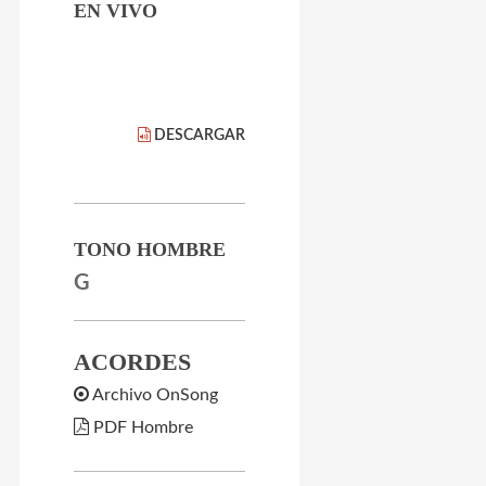
EN VIVO
DESCARGAR
TONO HOMBRE
G
ACORDES
Archivo OnSong
PDF Hombre