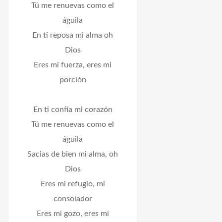
Tú me renuevas como el
águila
En ti reposa mi alma oh
Dios
Eres mi fuerza, eres mi
porción
En ti confía mi corazón
Tú me renuevas como el
águila
Sacias de bien mi alma, oh
Dios
Eres mi refugio, mi
consolador
Eres mi gozo, eres mi