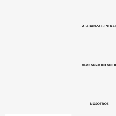
ALABANZA GENERA
ALABANZA INFANTI
NOSOTROS